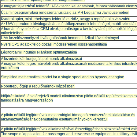
A magyar fejlesztésű felderítő UAV-k technikai adatainak, felhasználásának elem
Út a minőségirányítási rendszertanúsításig az MH Légijármű Javítóüzemében
Kvadrokopter, mint lehetséges felderítő eszköz, avagy a repülő polip visszatért
Az UAV operátorok kiválogatásának és kiképzésének lehetőségei, mobil szimuláto
A humán tényezők és a CRM elvek jelentősége a táv-irányítású pilótanélküli légi
műveleteiben
UAV kezelőszemélyzet kiválogatásának bemeneti fizikai követelményei
Nyers GPS adatok feldolgozási módszereinek összehasonlítása
Légiforgalmi indulási eljárások optimalizálása
A lézerindukált konjugált polimerek alkalmazásai
A magyar különleges műveleti erők alkalmazásának módszerei a kritikus infrastruk
érdekében
Simplified mathematical model for a single spool and no bypass jet engine
Robotrepülőgép a repülőmérnök képzésben
Időjárás kutató- és előrejelző modell alkalmazása pilóta nélküli repülések komple
támogatására Magyarországon
A pilóta nélküli légijárművek meteorológiai támogató rendszerének kialakítása és
alkalmazhatóságának bemutatása esettanulmányokon keresztül
A pilóta nélküli légijárművek alkalmazásával összefüggésben okozott károkért val
The scope of application for passenger and crew rescue equipment in military-civil