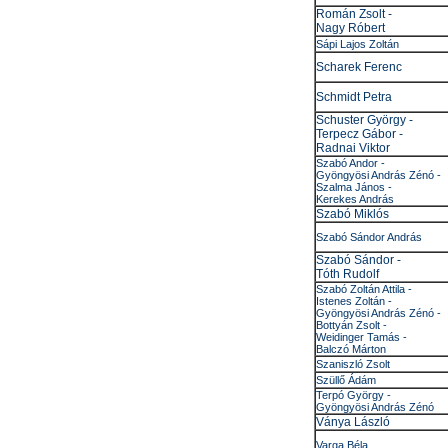
Román Zsolt -
Nagy Róbert
Sápi Lajos Zoltán
Scharek Ferenc
Schmidt Petra
Schuster György -
Terpecz Gábor -
Radnai Viktor
Szabó Andor -
Gyöngyösi András Zénó -
Szalma János -
Kerekes András
Szabó Miklós
Szabó Sándor András
Szabó Sándor -
Tóth Rudolf
Szabó Zoltán Attila -
Istenes Zoltán -
Gyöngyösi András Zénó -
Bottyán Zsolt -
Weidinger Tamás -
Balczó Márton
Szaniszló Zsolt
Szüllő Ádám
Terpó György -
Gyöngyösi András Zénó
Ványa László
Varga Béla