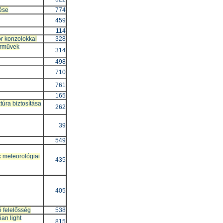
zése
774
459
114
r konzolokkal
328
járművek
314
498
710
761
165
túra biztosítása
262
39
549
x meteorológiai
435
405
ó felelősség
538
ian light
815