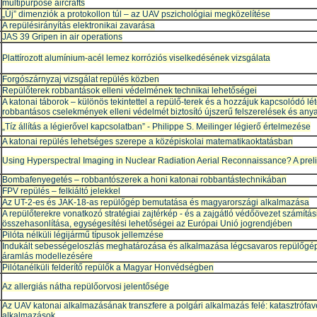
multipurpose aircrafts
„Új” dimenziók a protokollon túl – az UAV pszichológiai megközelítése
A repülésirányítás elektronikai zavarása
JAS 39 Gripen in air operations
Plattírozott alumínium-acél lemez korróziós viselkedésének vizsgálata
Forgószárnyzaj vizsgálat repülés közben
Repülőterek robbantások elleni védelmének technikai lehetőségei
A katonai táborok – különös tekintettel a repülő-terek és a hozzájuk kapcsolódó l
robbantásos cselekmények elleni védelmét biztosító újszerű felszerelések és any
„Tíz állítás a légierővel kapcsolatban” - Philippe S. Meilinger légierő értelmezése
A katonai repülés lehetséges szerepe a középiskolai matematikaoktatásban
Using Hyperspectral Imaging in Nuclear Radiation Aerial Reconnaissance? A prel
Bombafenyegetés – robbantószerek a honi katonai robbantástechnikában
FPV repülés – felkiáltó jelekkel
Az UT-2-es és JAK-18-as repülőgép bemutatása és magyarországi alkalmazása
A repülőterekre vonatkozó stratégiai zajtérkép - és a zajgátló védőövezet számítá
összehasonlítása, egységesítési lehetőségei az Európai Unió jogrendjében
Pilóta nélküli légijármű típusok jellemzése
Indukált sebességeloszlás meghatározása és alkalmazása légcsavaros repülőgép 
áramlás modellezésére
Pilótanélküli felderítő repülők a Magyar Honvédségben
Az allergiás nátha repülőorvosi jelentősége
Az UAV katonai alkalmazásának transzfere a polgári alkalmazás felé: katasztrófa
alkalmazások