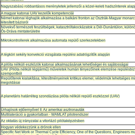
Nagyszabású robbantásos merényletek jellemzői a közel-keleti hadszínterek alap
A magyar katonai UAV kezelők kompetenciái
Német katonai léghajók alkalmazása a balkáni fronton az Osztrák-Magyar monarch
létesített bázisról
Növekvő természeti feszültségek, katasztrófakockázatok a Dél-Dunántúlon, különös
Ős-Dráva mintaterületre
Mikrokontrollerek alkalmazása automata repülő szerkezetekben
A légköri sekély konvekció vizsgálata repülési adatrögzítők alapján
A pilóta nélküli eszközök katonai alkalmazásának lehetőségei és sajátosságai
UAV (Pilóta nélküli légijármű) műveletek humán tényezőinek elemzése repülésbiz
szempontból
Repülőterek kialakítása, létesítményeinek kritikus elemei, védelmük lehetséges m
megoldásai
A planetáris határréteg szondázása pilóta nélküli repülő eszközzel (UAV)
Űrhajósok ejtőernyővel II. Az amerikai asztronauták
Multilateráció a gyakorlatban - WAMLAT pilotrendszer
Az oktatás új irányzatai a vitorlázó pilótaképzésben
Hogyan védekezzünk a drónok ellen
Specific Net Work or Thermal Cycle Efficiency, One of the Questions, Engineers m