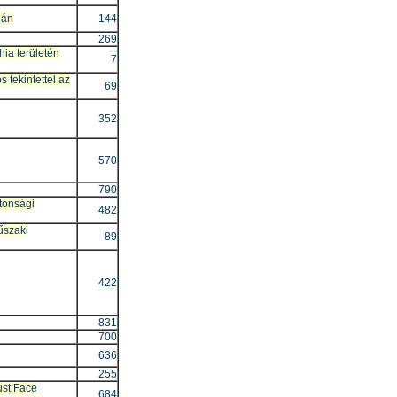
ján
144
269
ia területén
7
 tekintettel az
69
352
570
790
tonsági
482
űszaki
89
422
831
700
636
255
ust Face
684