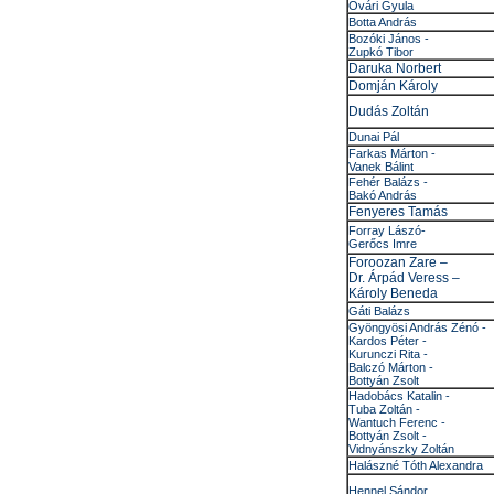
Óvári Gyula
Botta András
Bozóki János -
Zupkó Tibor
Daruka Norbert
Domján Károly
Dudás Zoltán
Dunai Pál
Farkas Márton -
Vanek Bálint
Fehér Balázs -
Bakó András
Fenyeres Tamás
Forray Lászó-
Gerőcs Imre
Foroozan Zare –
Dr. Árpád Veress –
Károly Beneda
Gáti Balázs
Gyöngyösi András Zénó -
Kardos Péter -
Kurunczi Rita -
Balczó Márton -
Bottyán Zsolt
Hadobács Katalin -
Tuba Zoltán -
Wantuch Ferenc -
Bottyán Zsolt -
Vidnyánszky Zoltán
Halászné Tóth Alexandra
Hennel Sándor