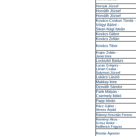
Hornyik József
Horváth József
Horváth József
Kovács-Coskun Tünde -
Völgyi Bálint -
Sikari-Nágl István
Kovács Gábor
Kovács Zoltán
Kovács Tibor
Krajnc Zoltán -
Jenei Imre
Lorászkó Balázs
Lucas Grégory -
Lénart Csaba -
Solymosi József
Lukács László
Makkay Imre
Ozsváth Sándor
Palik Mátyás -
Csermely Ildikó
Papp István
Rácz Gábor -
Veress Árpád
Rátonyi Krisztián Ferenc
Reményi Ákos -
Grósz Andor -
Helfferich Frigyes
Restás Ágoston