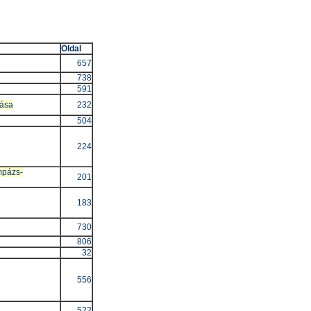
Oldal
657
738
591
zása
232
504
224
mpázs-
201
183
730
806
32
556
522