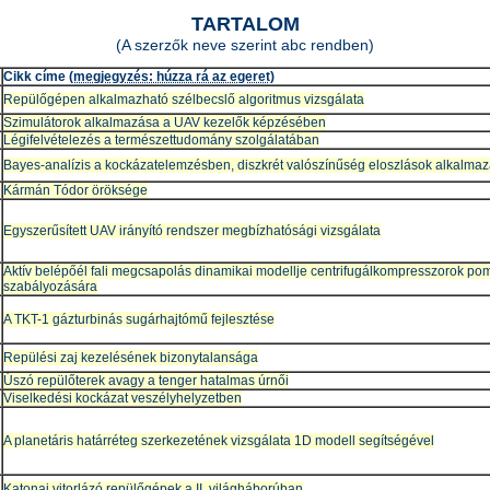
TARTALOM
(A szerzők neve szerint abc rendben)
Cikk címe
(megjegyzés: húzza rá az egeret)
Repülőgépen alkalmazható szélbecslő algoritmus vizsgálata
Szimulátorok alkalmazása a UAV kezelők képzésében
Légifelvételezés a természettudomány szolgálatában
Bayes-analízis a kockázatelemzésben, diszkrét valószínűség eloszlások alkalma
Kármán Tódor öröksége
Egyszerűsített UAV irányító rendszer megbízhatósági vizsgálata
Aktív belépőél fali megcsapolás dinamikai modellje centrifugálkompresszorok po
szabályozására
A TKT-1 gázturbinás sugárhajtómű fejlesztése
Repülési zaj kezelésének bizonytalansága
Úszó repülőterek avagy a tenger hatalmas úrnői
Viselkedési kockázat veszélyhelyzetben
A planetáris határréteg szerkezetének vizsgálata 1D modell segítségével
Katonai vitorlázó repülőgépek a II. világháborúban