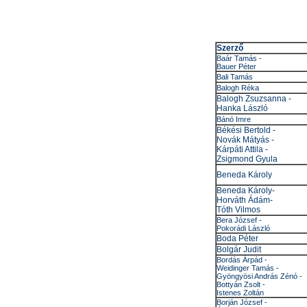
Szerző
Baár Tamás -
Bauer Péter
Bali Tamás
Balogh Réka
Balogh Zsuzsanna -
Hanka László
Bánó Imre
Békési Bertold -
Novák Mátyás -
Kárpáti Attila -
Zsigmond Gyula
Beneda Károly
Beneda Károly-
Horváth Ádám-
Tóth Vilmos
Bera József -
Pokorádi László
Boda Péter
Bolgár Judit
Bordás Árpád -
Weidinger Tamás -
Gyöngyösi András Zénó -
Bottyán Zsolt -
Istenes Zoltán
Borján József -