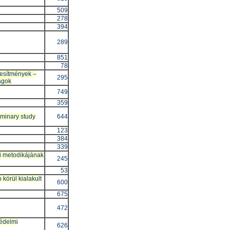
509
278
394
289
851
78
étesítmények –
295
agok
749
359
iminary study
644
123
384
339
si metodikájának
245
53
körül kialakult
600
675
472
védelmi
626