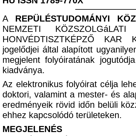
HU ISSN 1789-770X
A
REPÜLÉSTUDOMÁNYI KÖ
NEMZETI KÖZSZOLGáLAT
HONVÉDTISZTKÉPZŐ KAR KA
jogelődjei által alapított ugyan
megjelent folyóiratának jogutódj
kiadványa.
Az elektronikus folyóirat célja le
doktori, valamint a mester- és al
eredményeik rövid időn belüli köz
ehhez kapcsolódó területeken.
MEGJELENÉS