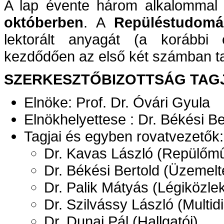
A lap évente három alkalommal
októberben
. A
Repüléstudomá
lektorált anyagát (a korábbi é
kezdődően az első két számban ta
SZERKESZTŐBIZOTTSÁG TAGJ
Elnöke: Prof. Dr. Óvári Gyula
Elnökhelyettese : Dr. Békési Be
Tagjai és egyben rovatvezetők:
Dr. Kavas László (Repülőm
Dr. Békési Bertold (Üzemelt
Dr. Palik Mátyás (Légiközle
Dr. Szilvássy László (Multidi
Dr. Dunai Pál (Hallgatói)