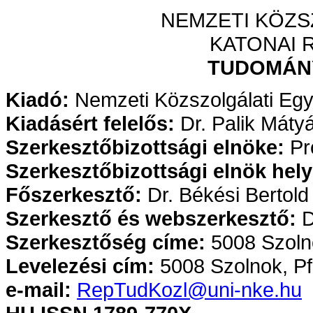
NEMZETI KÖZS
KATONAI 
TUDOMÁN
Kiadó:
Nemzeti Közszolgálati Egy
Kiadásért felelős:
Dr. Palik Máty
Szerkesztőbizottsági elnöke:
Pr
Szerkesztőbizottsági elnök hely
Főszerkesztő:
Dr. Békési Bertold
Szerkesztő és webszerkesztő:
D
Szerkesztőség címe:
5008 Szolno
Levelezési cím:
5008 Szolnok, Pf.
e-mail:
RepTudKozl@uni-nke.hu